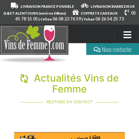
LIVRAISON FRANCE POSSIBLE
LIVRAISON BARBEZIEUX
05
(16) ET ALENTOURS (environ 50kms)
COFFRETS CADEAUX
45 78 15 05
06 08 23 76 59
06 26 54 25 73
| Céline
| Yohan
Nous contacter
Actualités Vins de
Femme
RESTONS EN CONTACT